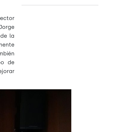
sector
 Jorge
 de la
amente
ambién
po de
ejorar