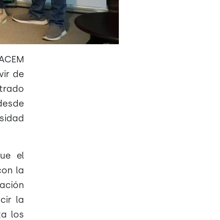
NACEM
ir de
ntrado
 desde
esidad
ue el
con la
ación
cir la
ta los