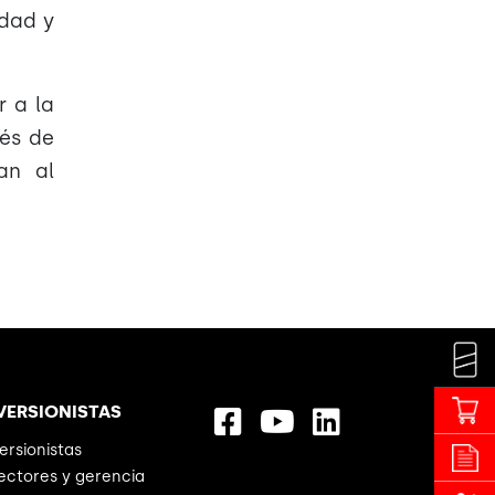
idad y
r a la
vés de
an al
VERSIONISTAS
ersionistas
ectores y gerencia